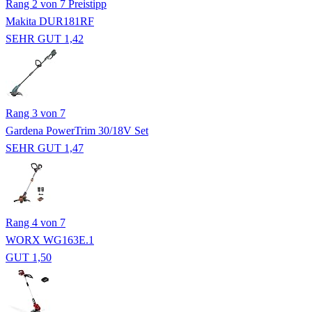
Rang 2 von 7
Preistipp
Makita DUR181RF
SEHR GUT 1,42
Rang 3 von 7
Gardena PowerTrim 30/18V Set
SEHR GUT 1,47
Rang 4 von 7
WORX WG163E.1
GUT 1,50