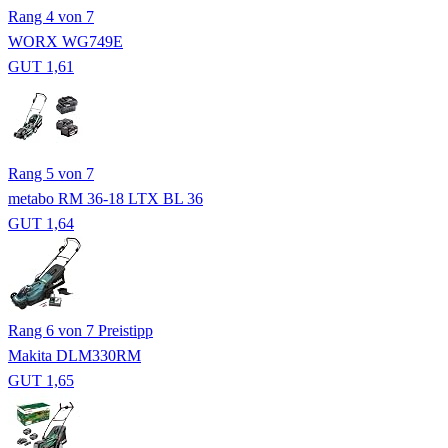
Rang 4 von 7
WORX WG749E
GUT 1,61
Rang 5 von 7
metabo RM 36-18 LTX BL 36
GUT 1,64
Rang 6 von 7
Preistipp
Makita DLM330RM
GUT 1,65