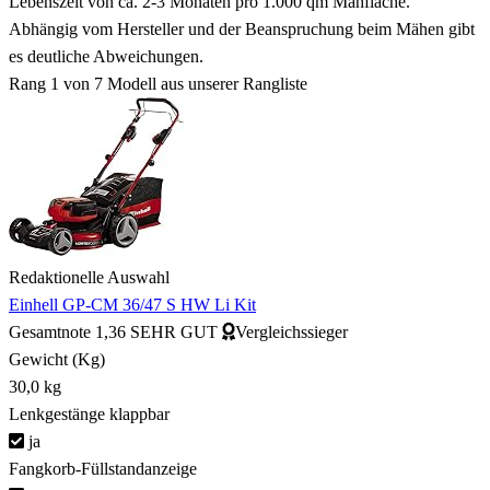
Lebenszeit von ca. 2-3 Monaten pro 1.000 qm Mähfläche.
Abhängig vom Hersteller und der Beanspruchung beim Mähen gibt
es deutliche Abweichungen.
Rang 1 von 7
Modell aus unserer Rangliste
Redaktionelle Auswahl
Einhell GP-CM 36/47 S HW Li Kit
Gesamtnote
1,36
SEHR GUT
Vergleichssieger
Gewicht (Kg)
30,0 kg
Lenkgestänge klappbar
ja
Fangkorb-Füllstandanzeige