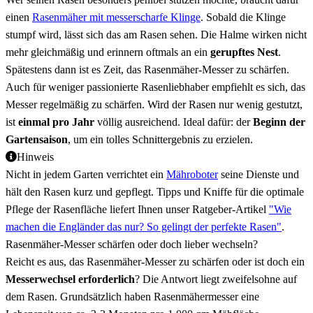
einen
Rasenmäher mit messerscharfe Klinge
. Sobald die Klinge
stumpf wird, lässt sich das am Rasen sehen. Die Halme wirken nicht
mehr gleichmäßig und erinnern oftmals an ein
gerupftes Nest
.
Spätestens dann ist es Zeit, das Rasenmäher-Messer zu schärfen.
Auch für weniger passionierte Rasenliebhaber empfiehlt es sich, das
Messer regelmäßig zu schärfen. Wird der Rasen nur wenig gestutzt,
ist
einmal pro Jahr
völlig ausreichend. Ideal dafür: der
Beginn der
Gartensaison
, um ein tolles Schnittergebnis zu erzielen.
Hinweis
Nicht in jedem Garten verrichtet ein
Mähroboter
seine Dienste und
hält den Rasen kurz und gepflegt. Tipps und Kniffe für die optimale
Pflege der Rasenfläche liefert Ihnen unser Ratgeber-Artikel
"Wie
machen die Engländer das nur? So gelingt der perfekte Rasen"
.
Rasenmäher-Messer schärfen oder doch lieber wechseln?
Reicht es aus, das Rasenmäher-Messer zu schärfen oder ist doch ein
Messerwechsel erforderlich
? Die Antwort liegt zweifelsohne auf
dem Rasen. Grundsätzlich haben Rasenmähermesser eine