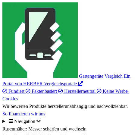
Gartengeräte Vergleich
Ein
Portal von HERBER Vergleichsportale
Fundiert
Faktenbasiert
Herstellerneutral
Keine Werbe-
Cookies
Wir bewerten Produkte herstellerunabhängig und nachvollziehbar.
So finanzieren wir uns
Navigation
Rasenmäher: Messer schärfen und wechseln