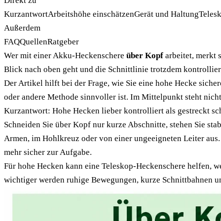
Direkt zu
Kurzantwort
Arbeitshöhe einschätzen
Gerät und Haltung
Teles
Außerdem
FAQ
Quellen
Ratgeber
Wer mit einer Akku-Heckenschere
über Kopf
arbeitet, merkt 
Blick nach oben geht und die Schnittlinie trotzdem kontrollier
Der Artikel hilft bei der Frage, wie Sie eine hohe Hecke si
oder andere Methode sinnvoller ist. Im Mittelpunkt steht nich
Kurzantwort: Hohe Hecken lieber kontrolliert als gestreckt s
Schneiden Sie über Kopf nur kurze Abschnitte, stehen Sie sta
Armen, im Hohlkreuz oder von einer ungeeigneten Leiter aus. 
mehr sicher zur Aufgabe.
Für hohe Hecken kann eine Teleskop-Heckenschere helfen, wenn
wichtiger werden ruhige Bewegungen, kurze Schnittbahnen u