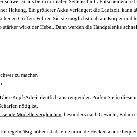
r schwer an als beim normalen Seitenschnitt. Entscheidend ist
er Haltung. Ein größerer Akku verlängert die Laufzeit, kann abe
henen Griffen. Führen Sie sie möglichst nah am Körper und heben
to stärker wirkt der Hebel. Dann werden die Handgelenke schnel
 schwer zu machen
n
 Über-Kopf-Arbeit deutlich anstrengender. Prüfen Sie in diese
chärfen nötig ist.
assende Modelle vergleichen
, besonders nach Gewicht, Balance
e regelmäßig höher ist als eine normale Heckenschere bequem e