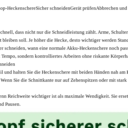
kop-Heckenschere
Sicher schneiden
Gerät prüfen
Abbrechen und 
schnell, dass nicht nur die Schneidleistung zählt. Arme, Schul
t bleiben soll. Je höher die Hecke, desto wichtiger werden Stan
cherer schneiden, wann eine normale Akku-Heckenschere noch pa
t Tempo, sondern kontrolliertes Arbeiten ohne riskante Körperh
chneiden
bil und halten Sie die Heckenschere mit beiden Händen nah am K
Wenn Sie die Schnittkante nur auf Zehenspitzen oder mit stark
 Reichweite wichtiger ist als maximale Wendigkeit. Sie ersetz
nd Pausen.