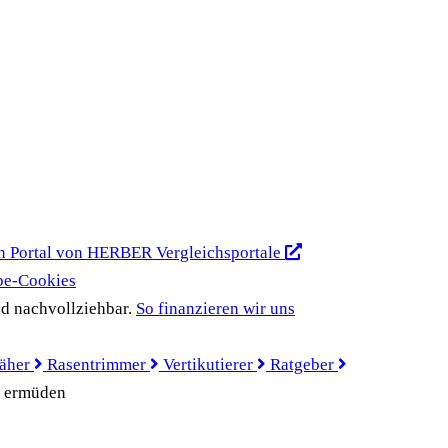
n Portal von HERBER Vergleichsportale
be-Cookies
d nachvollziehbar.
So finanzieren wir uns
äher
Rasentrimmer
Vertikutierer
Ratgeber
r ermüden