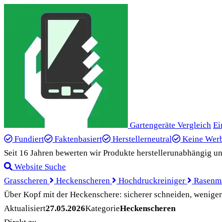
Gartengeräte Vergleich
Ei
Fundiert
Faktenbasiert
Herstellerneutral
Keine Wer
Seit 16 Jahren bewerten wir Produkte herstellerunabhängig un
Website Suche
Grasscheren
Heckenscheren
Hochdruckreiniger
Rasenm
Über Kopf mit der Heckenschere: sicherer schneiden, wenige
Aktualisiert
27.05.2026
Kategorie
Heckenscheren