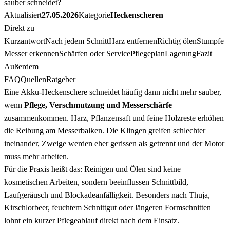
sauber schneidet?
Aktualisiert
27.05.2026
Kategorie
Heckenscheren
Direkt zu
Kurzantwort
Nach jedem Schnitt
Harz entfernen
Richtig ölen
Stumpfe
Messer erkennen
Schärfen oder Service
Pflegeplan
Lagerung
Fazit
Außerdem
FAQ
Quellen
Ratgeber
Eine Akku-Heckenschere schneidet häufig dann nicht mehr sauber,
wenn
Pflege, Verschmutzung und Messerschärfe
zusammenkommen. Harz, Pflanzensaft und feine Holzreste erhöhen
die Reibung am Messerbalken. Die Klingen greifen schlechter
ineinander, Zweige werden eher gerissen als getrennt und der Motor
muss mehr arbeiten.
Für die Praxis heißt das: Reinigen und Ölen sind keine
kosmetischen Arbeiten, sondern beeinflussen Schnittbild,
Laufgeräusch und Blockadeanfälligkeit. Besonders nach Thuja,
Kirschlorbeer, feuchtem Schnittgut oder längeren Formschnitten
lohnt ein kurzer Pflegeablauf direkt nach dem Einsatz.