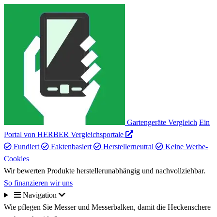
Gartengeräte Vergleich
Ein
Portal von HERBER Vergleichsportale
Fundiert
Faktenbasiert
Herstellerneutral
Keine Werbe-
Cookies
Wir bewerten Produkte herstellerunabhängig und nachvollziehbar.
So finanzieren wir uns
Navigation
Wie pflegen Sie Messer und Messerbalken, damit die Heckenschere