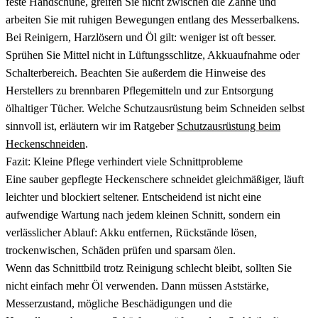
feste Handschuhe, greifen Sie nicht zwischen die Zähne und
arbeiten Sie mit ruhigen Bewegungen entlang des Messerbalkens.
Bei Reinigern, Harzlösern und Öl gilt: weniger ist oft besser.
Sprühen Sie Mittel nicht in Lüftungsschlitze, Akkuaufnahme oder
Schalterbereich. Beachten Sie außerdem die Hinweise des
Herstellers zu brennbaren Pflegemitteln und zur Entsorgung
ölhaltiger Tücher. Welche Schutzausrüstung beim Schneiden selbst
sinnvoll ist, erläutern wir im Ratgeber
Schutzausrüstung beim
Heckenschneiden
.
Fazit: Kleine Pflege verhindert viele Schnittprobleme
Eine sauber gepflegte Heckenschere schneidet gleichmäßiger, läuft
leichter und blockiert seltener. Entscheidend ist nicht eine
aufwendige Wartung nach jedem kleinen Schnitt, sondern ein
verlässlicher Ablauf: Akku entfernen, Rückstände lösen,
trockenwischen, Schäden prüfen und sparsam ölen.
Wenn das Schnittbild trotz Reinigung schlecht bleibt, sollten Sie
nicht einfach mehr Öl verwenden. Dann müssen Aststärke,
Messerzustand, mögliche Beschädigungen und die