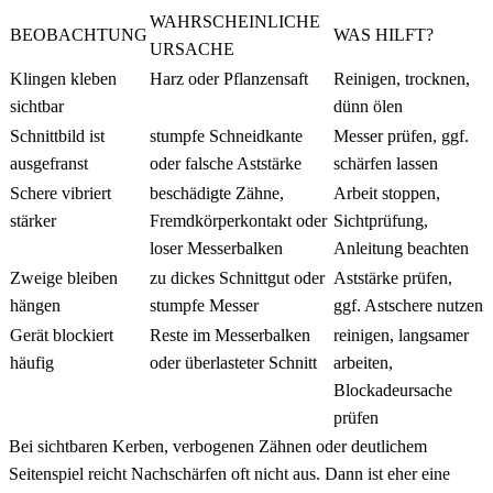
WAHRSCHEINLICHE
BEOBACHTUNG
WAS HILFT?
URSACHE
Klingen kleben
Harz oder Pflanzensaft
Reinigen, trocknen,
sichtbar
dünn ölen
Schnittbild ist
stumpfe Schneidkante
Messer prüfen, ggf.
ausgefranst
oder falsche Aststärke
schärfen lassen
Schere vibriert
beschädigte Zähne,
Arbeit stoppen,
stärker
Fremdkörperkontakt oder
Sichtprüfung,
loser Messerbalken
Anleitung beachten
Zweige bleiben
zu dickes Schnittgut oder
Aststärke prüfen,
hängen
stumpfe Messer
ggf. Astschere nutzen
Gerät blockiert
Reste im Messerbalken
reinigen, langsamer
häufig
oder überlasteter Schnitt
arbeiten,
Blockadeursache
prüfen
Bei sichtbaren Kerben, verbogenen Zähnen oder deutlichem
Seitenspiel reicht Nachschärfen oft nicht aus. Dann ist eher eine