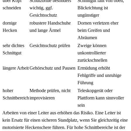
über Kopf
Schutzbrille besonders
Schnittgut fällt von oben,
schneiden
wichtig, ggf.
Blickrichtung ist
Gesichtsschutz
ungünstiger
dornige
robustere Handschuhe
Dornen verletzen eher
Hecken
und lange Ärmel
beim Greifen und
Abräumen
sehr dichtes
Gesichtsschutz prüfen
Zweige können
Schnittgut
unkontrollierter
zurückschnellen
längere Arbeit
Gehörschutz und Pausen
Ermüdung erhöht
Fehlgriffe und unruhige
Führung
hoher
Methode prüfen, nicht
Teleskopgerät oder
Schnittbereich
improvisieren
Plattform kann sinnvoller
sein
Arbeiten von einer Leiter aus erhöhen das Risiko. Eine Leiter ist
kein Ersatz für einen sicheren Standplatz, wenn Sie gleichzeitig eine
motorisierte Heckenschere führen. Für hohe Schnittbereiche ist der