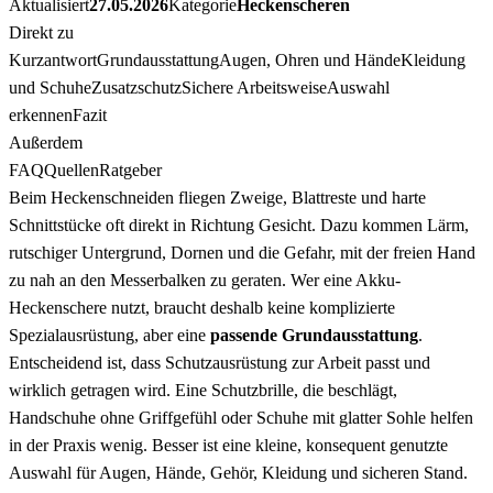
Aktualisiert
27.05.2026
Kategorie
Heckenscheren
Direkt zu
Kurzantwort
Grundausstattung
Augen, Ohren und Hände
Kleidung
und Schuhe
Zusatzschutz
Sichere Arbeitsweise
Auswahl
erkennen
Fazit
Außerdem
FAQ
Quellen
Ratgeber
Beim Heckenschneiden fliegen Zweige, Blattreste und harte
Schnittstücke oft direkt in Richtung Gesicht. Dazu kommen Lärm,
rutschiger Untergrund, Dornen und die Gefahr, mit der freien Hand
zu nah an den Messerbalken zu geraten. Wer eine Akku-
Heckenschere nutzt, braucht deshalb keine komplizierte
Spezialausrüstung, aber eine
passende Grundausstattung
.
Entscheidend ist, dass Schutzausrüstung zur Arbeit passt und
wirklich getragen wird. Eine Schutzbrille, die beschlägt,
Handschuhe ohne Griffgefühl oder Schuhe mit glatter Sohle helfen
in der Praxis wenig. Besser ist eine kleine, konsequent genutzte
Auswahl für Augen, Hände, Gehör, Kleidung und sicheren Stand.