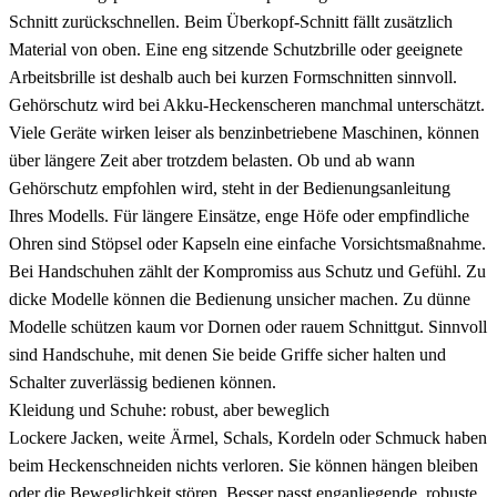
Schnitt zurückschnellen. Beim Überkopf-Schnitt fällt zusätzlich
Material von oben. Eine eng sitzende Schutzbrille oder geeignete
Arbeitsbrille ist deshalb auch bei kurzen Formschnitten sinnvoll.
Gehörschutz wird bei Akku-Heckenscheren manchmal unterschätzt.
Viele Geräte wirken leiser als benzinbetriebene Maschinen, können
über längere Zeit aber trotzdem belasten. Ob und ab wann
Gehörschutz empfohlen wird, steht in der Bedienungsanleitung
Ihres Modells. Für längere Einsätze, enge Höfe oder empfindliche
Ohren sind Stöpsel oder Kapseln eine einfache Vorsichtsmaßnahme.
Bei Handschuhen zählt der Kompromiss aus Schutz und Gefühl. Zu
dicke Modelle können die Bedienung unsicher machen. Zu dünne
Modelle schützen kaum vor Dornen oder rauem Schnittgut. Sinnvoll
sind Handschuhe, mit denen Sie beide Griffe sicher halten und
Schalter zuverlässig bedienen können.
Kleidung und Schuhe: robust, aber beweglich
Lockere Jacken, weite Ärmel, Schals, Kordeln oder Schmuck haben
beim Heckenschneiden nichts verloren. Sie können hängen bleiben
oder die Beweglichkeit stören. Besser passt enganliegende, robuste