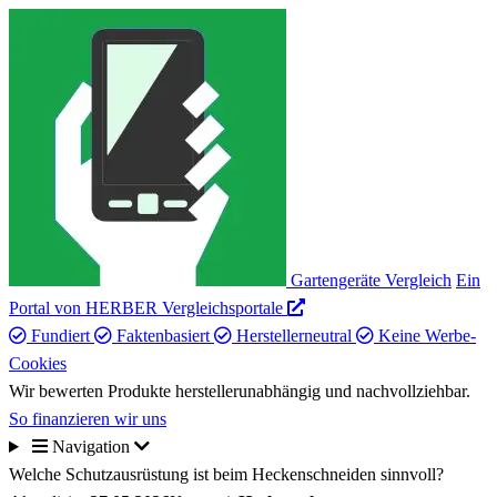
Gartengeräte Vergleich
Ein
Portal von HERBER Vergleichsportale
Fundiert
Faktenbasiert
Herstellerneutral
Keine Werbe-
Cookies
Wir bewerten Produkte herstellerunabhängig und nachvollziehbar.
So finanzieren wir uns
Navigation
Welche Schutzausrüstung ist beim Heckenschneiden sinnvoll?