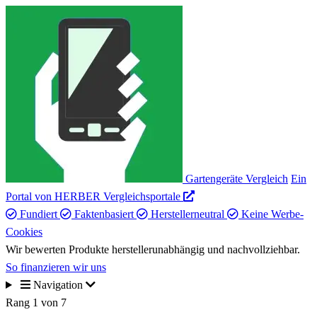
Gartengeräte Vergleich
Ein
Portal von HERBER Vergleichsportale
Fundiert
Faktenbasiert
Herstellerneutral
Keine Werbe-
Cookies
Wir bewerten Produkte herstellerunabhängig und nachvollziehbar.
So finanzieren wir uns
Navigation
Rang 1 von 7