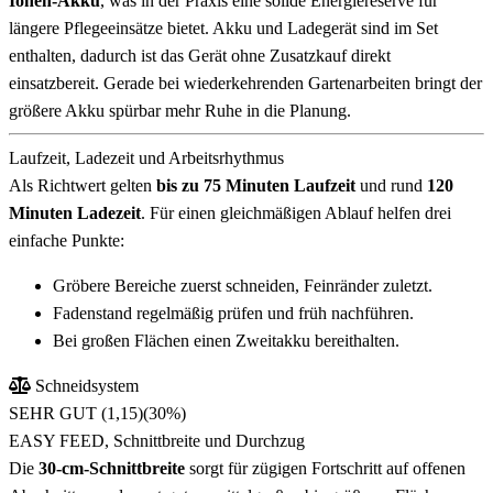
Ionen-Akku
, was in der Praxis eine solide Energiereserve für
längere Pflegeeinsätze bietet. Akku und Ladegerät sind im Set
enthalten, dadurch ist das Gerät ohne Zusatzkauf direkt
einsatzbereit. Gerade bei wiederkehrenden Gartenarbeiten bringt der
größere Akku spürbar mehr Ruhe in die Planung.
Laufzeit, Ladezeit und Arbeitsrhythmus
Als Richtwert gelten
bis zu 75 Minuten Laufzeit
und rund
120
Minuten Ladezeit
. Für einen gleichmäßigen Ablauf helfen drei
einfache Punkte:
Gröbere Bereiche zuerst schneiden, Feinränder zuletzt.
Fadenstand regelmäßig prüfen und früh nachführen.
Bei großen Flächen einen Zweitakku bereithalten.
Schneidsystem
SEHR GUT (1,15)
(30%)
EASY FEED, Schnittbreite und Durchzug
Die
30-cm-Schnittbreite
sorgt für zügigen Fortschritt auf offenen