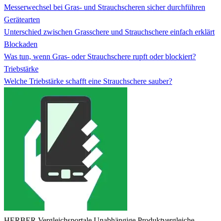
Messerwechsel bei Gras- und Strauchscheren sicher durchführen
Gerätearten
Unterschied zwischen Grasschere und Strauchschere einfach erklärt
Blockaden
Was tun, wenn Gras- oder Strauchschere rupft oder blockiert?
Triebstärke
Welche Triebstärke schafft eine Strauchschere sauber?
HERBER Vergleichsportale
Unabhängige Produktvergleiche