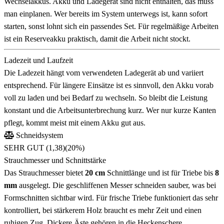
Wechselakkus. Akku und Ladegerät sind nicht enthalten, das muss
man einplanen. Wer bereits im System unterwegs ist, kann sofort
starten, sonst lohnt sich ein passendes Set. Für regelmäßige Arbeiten
ist ein Reserveakku praktisch, damit die Arbeit nicht stockt.
Ladezeit und Laufzeit
Die Ladezeit hängt vom verwendeten Ladegerät ab und variiert
entsprechend. Für längere Einsätze ist es sinnvoll, den Akku vorab
voll zu laden und bei Bedarf zu wechseln. So bleibt die Leistung
konstant und die Arbeitsunterbrechung kurz. Wer nur kurze Kanten
pflegt, kommt meist mit einem Akku gut aus.
Schneidsystem
SEHR GUT (1,38)
(20%)
Strauchmesser und Schnittstärke
Das Strauchmesser bietet
20 cm
Schnittlänge und ist für Triebe bis
8
mm
ausgelegt. Die geschliffenen Messer schneiden sauber, was bei
Formschnitten sichtbar wird. Für frische Triebe funktioniert das sehr
kontrolliert, bei stärkerem Holz braucht es mehr Zeit und einen
ruhigen Zug. Dickere Äste gehören in die Heckenschere.