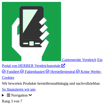
Gartengeräte Vergleich
Ein
Portal von HERBER Vergleichsportale
Fundiert
Faktenbasiert
Herstellerneutral
Keine Werbe-
Cookies
Wir bewerten Produkte herstellerunabhängig und nachvollziehbar.
So finanzieren wir uns
Navigation
Rang 3 von 7